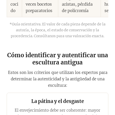
coci
veces bocetos
aristas, pérdida
hueco
do
preparatorios
de policromía
seca
*Guía orientativa. El valor de cada pieza depende de la
autoría, la época, el estado de conservación y la
procedencia. Consúltanos para una valoración exacta.
Cómo identificar y autentificar una
escultura antigua
Estos son los criterios que utilizan los expertos para
determinar la autenticidad y la antigüedad de una
escultura:
La pátina y el desgaste
El envejecimiento debe ser coherente: mayor