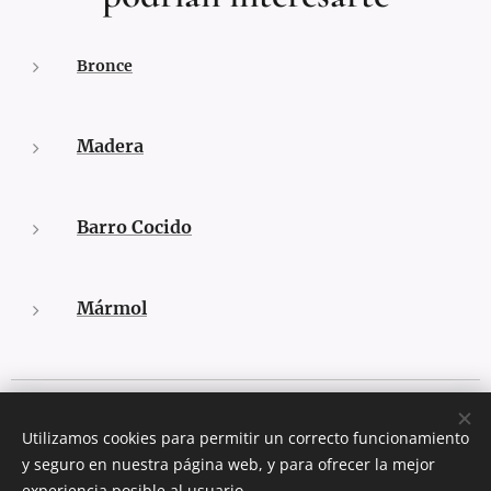
Bronce
Madera
Barro Cocido
Mármol
Todos los derechos reservados 2020
Utilizamos cookies para permitir un correcto funcionamiento
Eliche Arte y Antigüedades
y seguro en nuestra página web, y para ofrecer la mejor
Calle Mira el Río Baja 5 Bis, Madrid, 28005
Cookies
experiencia posible al usuario.