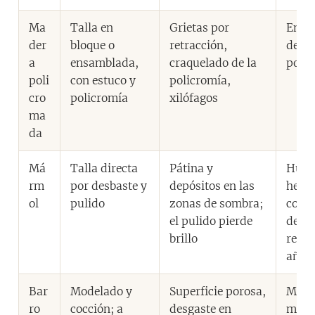
Ma
Talla en
Grietas por
Ensa
der
bloque o
retracción,
de cl
a
ensamblada,
craquelado de la
polic
poli
con estuco y
policromía,
cro
policromía
xilófagos
ma
da
Má
Talla directa
Pátina y
Huell
rm
por desbaste y
depósitos en las
herr
ol
pulido
zonas de sombra;
coher
el pulido pierde
desga
brillo
resta
añad
Bar
Modelado y
Superficie porosa,
Marca
ro
cocción; a
desgaste en
model