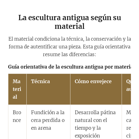
La escultura antigua según su
material
El material condiciona la técnica, la conservación y la
forma de autentificar una pieza. Esta guía orientativa
resume las diferencias:
Guía orientativa de la escultura antigua por material
Ma
Técnica
Cómo envejece
Qué m
teri
auten
al
Bro
Fundición a la
Desarrolla pátina
Marca
nce
cera perdida o
natural con el
calid
en arena
tiempo y la
resto
exposición
cince