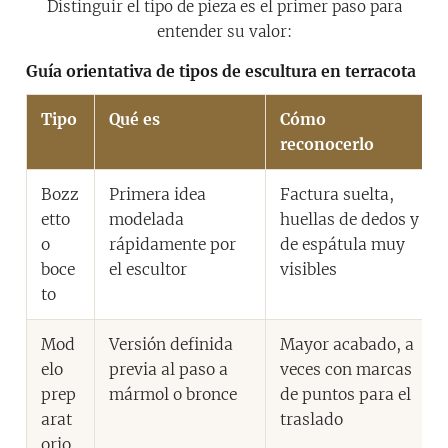
Distinguir el tipo de pieza es el primer paso para
entender su valor:
Guía orientativa de tipos de escultura en terracota
Tipo
Qué es
Cómo
reconocerlo
Bozz
Primera idea
Factura suelta,
etto
modelada
huellas de dedos y
o
rápidamente por
de espátula muy
boce
el escultor
visibles
to
Mod
Versión definida
Mayor acabado, a
elo
previa al paso a
veces con marcas
prep
mármol o bronce
de puntos para el
arat
traslado
orio