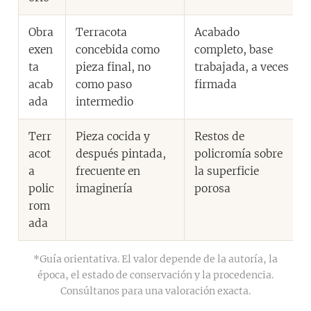
Obra
Terracota
Acabado
exen
concebida como
completo, base
ta
pieza final, no
trabajada, a veces
acab
como paso
firmada
ada
intermedio
Terr
Pieza cocida y
Restos de
acot
después pintada,
policromía sobre
a
frecuente en
la superficie
polic
imaginería
porosa
rom
ada
*Guía orientativa. El valor depende de la autoría, la
época, el estado de conservación y la procedencia.
Consúltanos para una valoración exacta.