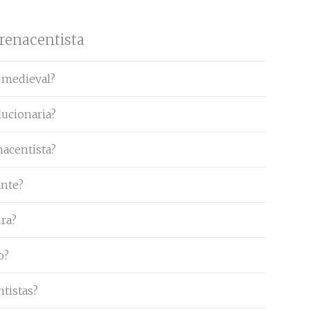
 renacentista
a medieval?
lucionaria?
nacentista?
ante?
ura?
o?
tistas?