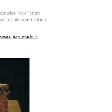
ternados, "aire" entre
s una pieza vertical (un
e.es/copia-de-artes-