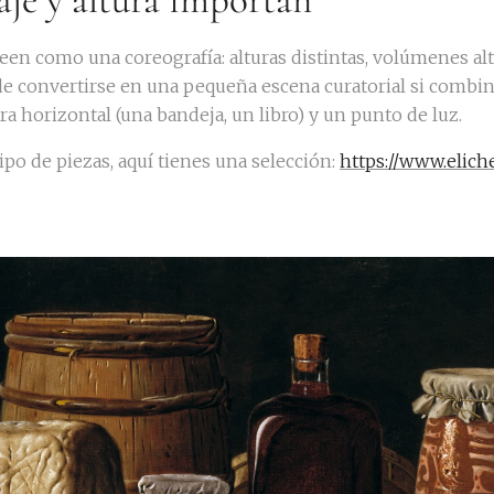
aje y altura importan
leen como una coreografía: alturas distintas, volúmenes al
e convertirse en una pequeña escena curatorial si combina
ra horizontal (una bandeja, un libro) y un punto de luz.
tipo de piezas, aquí tienes una selección:
https://www.elich