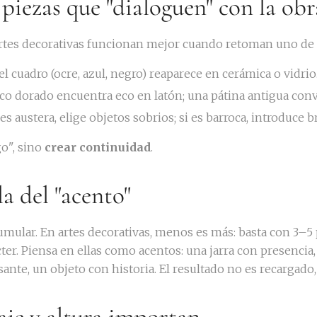
r piezas que "dialoguen" con la obr
s artes decorativas funcionan mejor cuando retoman uno de 
el cuadro (ocre, azul, negro) reaparece en cerámica o vidrio
rco dorado encuentra eco en latón; una pátina antigua con
a es austera, elige objetos sobrios; si es barroca, introduce 
go", sino
crear continuidad
.
la del "acento"
umular. En artes decorativas, menos es más: basta con 3–5 
cter. Piensa en ellas como acentos: una jarra con presenci
ante, un objeto con historia. El resultado no es recargado,