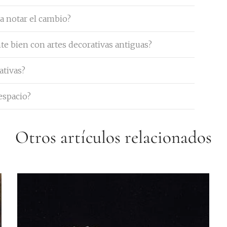
ra notar el cambio?
te bien con artes decorativas antiguas?
ativas?
espacio?
Otros artículos relacionados