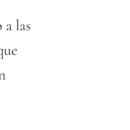
 a las
 que
n