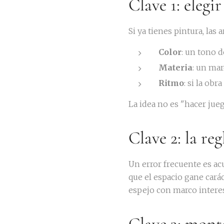
Clave 1: elegi
Si ya tienes pintura, la
Color
: un tono d
Materia
: un ma
Ritmo
: si la obr
La idea no es "hacer jue
Clave 2: la reg
Un error frecuente es ac
que el espacio gane cará
espejo con marco interes