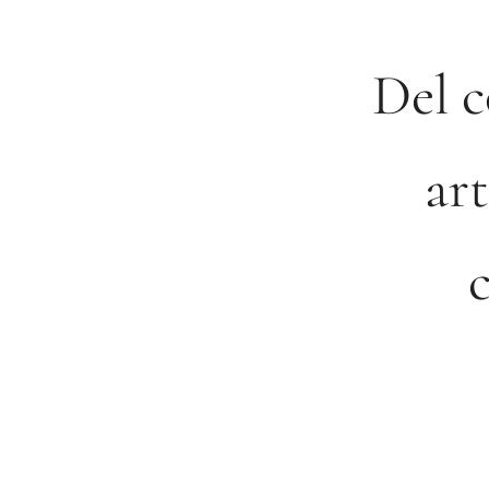
Del c
art