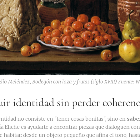
dio Meléndez, Bodegón con loza y frutas (siglo XVIII) Fuente: 
uir identidad sin perder coherenc
ntidad no consiste en "tener cosas bonitas", sino en
sabe
ía Eliche es ayudarte a encontrar piezas que dialoguen con 
de habitar: desde un objeto pequeño que afina el tono, ha