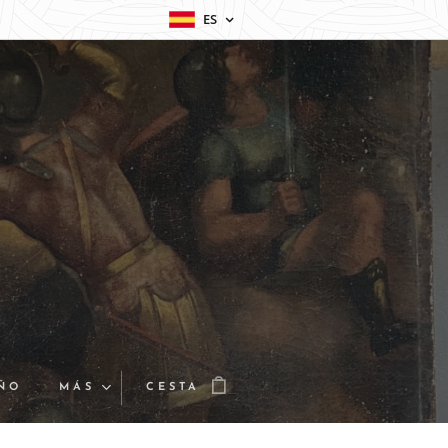
ES
EÑO
MÁS
CESTA