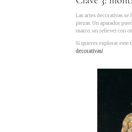
Clave 3: mont
Las artes decorativas se 
piezas. Un aparador pued
marco, un relieve) con ot
Si quieres explorar este 
decorativas/