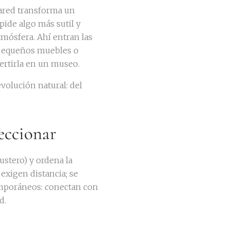
pared transforma un
ide algo más sutil y
mósfera. Ahí entran las
s, pequeños muebles o
ertirla en un museo.
olución natural: del
leccionar
ustero) y ordena la
 exigen distancia; se
emporáneos: conectan con
d.