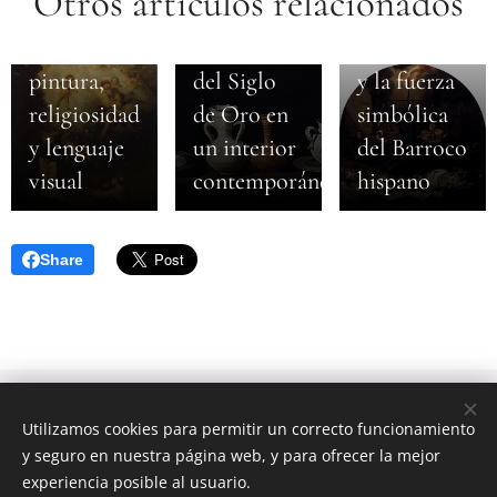
Otros artículos relacionados
Sevilla
integrar
barroca:
una pintura
Valdés Leal
pintura,
del Siglo
y la fuerza
religiosidad
de Oro en
simbólica
y lenguaje
un interior
del Barroco
visual
contemporáneo
hispano
Share
Todos los derechos reservados 2020
Utilizamos cookies para permitir un correcto funcionamiento
Eliche Arte y Antigüedades
y seguro en nuestra página web, y para ofrecer la mejor
Calle Mira el Río Baja 5 Bis, Madrid, 28005
Cookies
experiencia posible al usuario.