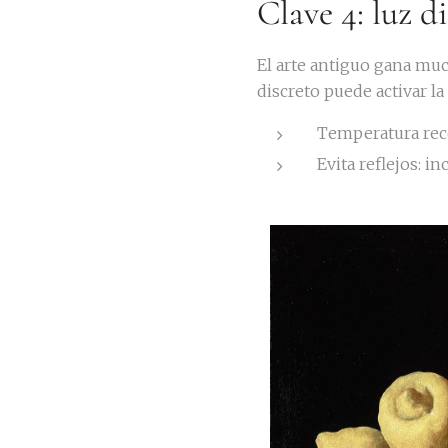
Clave 4: luz d
El arte antiguo gana muc
discreto puede activar la 
Temperatura re
Evita reflejos: in