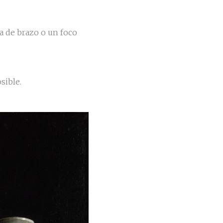
a de brazo o un foco
sible.