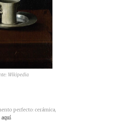
nte: Wikipedia
ento perfecto: cerámica,
n
aquí
.