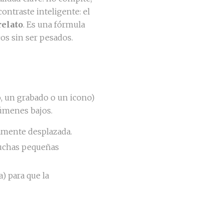
contraste inteligente: el
relato
. Es una fórmula
os sin ser pesados.
o, un grabado o un icono)
olúmenes bajos.
ramente desplazada.
muchas pequeñas
) para que la