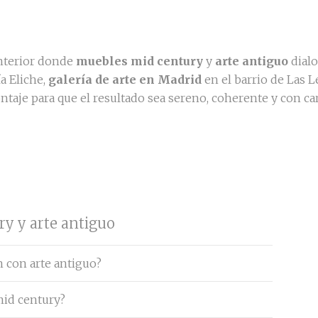
interior donde
muebles mid century
y
arte antiguo
dialo
ía Eliche,
galería de arte en Madrid
en el barrio de Las 
ontaje para que el resultado sea sereno, coherente y con car
y y arte antiguo
n con arte antiguo?
mid century?