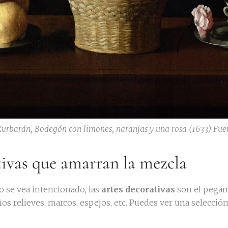
Zurbarán, Bodegón con limones, naranjas y una rosa (1633) Fue
tivas que amarran la mezcla
to se vea intencionado, las
artes decorativas
son el pegam
os relieves, marcos, espejos, etc. Puedes ver una selecció