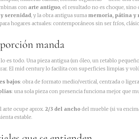
ombinas con
arte antiguo
, el resultado no es choque, sino 
 y serenidad
, y la obra antigua suma
memoria, pátina y 
ara hogares actuales: contemporáneos sin ser fríos, clásic
roporción manda
a lo es todo. Una pieza antigua (un óleo, un retablo pequeñ
irar. El mid century lo facilita con superficies limpias y v
es bajos
: obra de formato medio/vertical, centrada o lige
plias
: una sola pieza con presencia funciona mejor que 
el arte ocupe aprox.
2/3 del ancho
del mueble (si va encima
ienta estable.
iales que se entienden