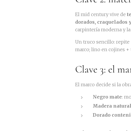
El mid century vive de
t
dorados, craquelados y
carpintería moderna y la 
Un truco sencillo: repit
marco; lino en cojines + 
Clave 3: el m
El marco decide si la obr
Negro mate
: mo
Madera natura
Dorado conten