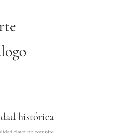
rte
álogo
dad histórica
lidad clave: no compite,