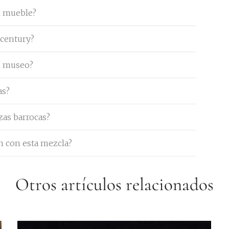
l mueble?
 century?
n museo?
as?
zas barrocas?
n con esta mezcla?
Otros artículos relacionados