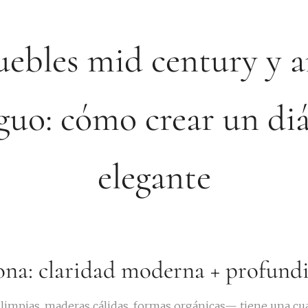
ebles mid century y a
guo: cómo crear un di
elegante
ona: claridad moderna + profundi
limpias, maderas cálidas, formas orgánicas— tiene una cua