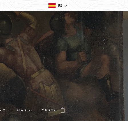
ES
EÑO
MÁS
CESTA