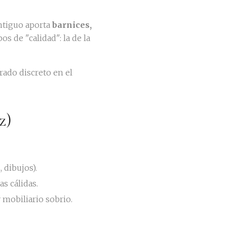
 antiguo aporta
barnices,
s de "calidad": la de la
rado discreto en el
z)
, dibujos).
s cálidas.
y mobiliario sobrio.