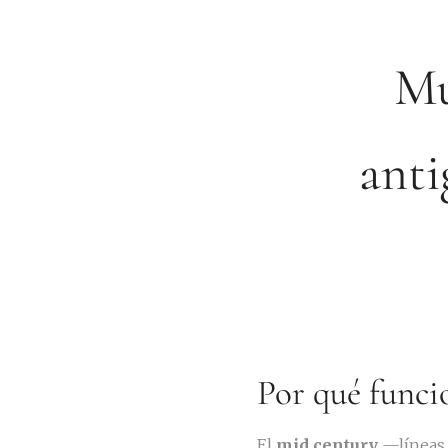
Mu
anti
Por qué funci
El
mid century
—líneas 