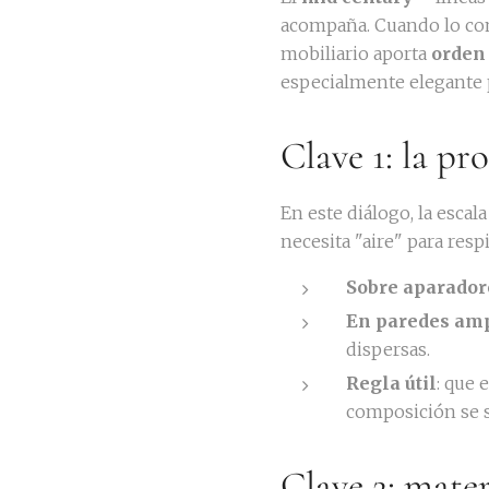
acompaña. Cuando lo c
mobiliario aporta
orden
especialmente elegante p
Clave 1: la p
En este diálogo, la escal
necesita "aire" para resp
Sobre aparador
En paredes am
dispersas.
Regla útil
: que 
composición se s
Clave 2: mater