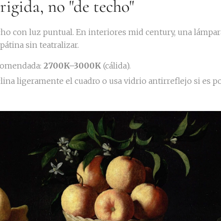
irigida, no "de techo"
ho con luz puntual. En interiores mid century, una lámpar
pátina sin teatralizar.
comendada:
2700K–3000K
(cálida).
clina ligeramente el cuadro o usa vidrio antirreflejo si es po