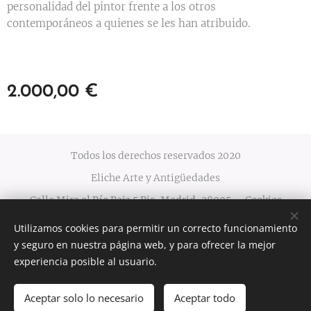
personalidad del pintor frente a los otros
contemporáneos a quienes se les han atribuido.
2.000,00
€
Todos los derechos reservados 2020
Eliche Arte y Antigüedades
Calle Mira el Río Baja 5 Bis, Madrid, 28005
Cookies
Utilizamos cookies para permitir un correcto funcionamiento
Idiomas
y seguro en nuestra página web, y para ofrecer la mejor
Español
English
experiencia posible al usuario.
Aceptar solo lo necesario
Aceptar todo
AÑADIR A LA CESTA