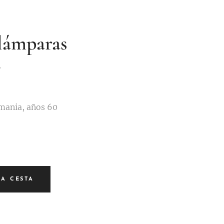
 lámparas
y
emania, años 60
LA CESTA