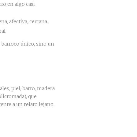
arro en algo casi
na, afectiva, cercana.
al.
n barroco único, sino un
les, piel, barro, madera.
licromada), que
rente a un relato lejano,