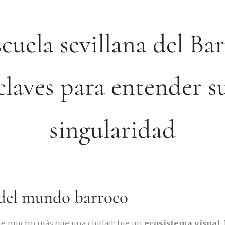
cuela sevillana del Ba
claves para entender s
singularidad
r del mundo barroco
a fue mucho más que una ciudad: fue un
ecosistema visual
.