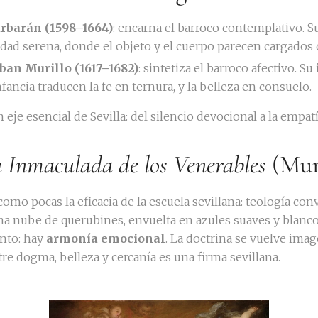
urbarán (1598–1664)
: encarna el barroco contemplativo. 
dad serena, donde el objeto y el cuerpo parecen cargados 
ban Murillo (1617–1682)
: sintetiza el barroco afectivo. S
fancia traducen la fe en ternura, y la belleza en consuelo.
eje esencial de Sevilla: del silencio devocional a la empat
 Inmaculada de los Venerables
(Mur
omo pocas la eficacia de la escuela sevillana: teología con
na nube de querubines, envuelta en azules suaves y blanc
ento: hay
armonía emocional
. La doctrina se vuelve imag
tre dogma, belleza y cercanía es una firma sevillana.