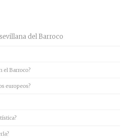
sevillana del Barroco
n el Barroco?
cos europeos?
tística?
rla?