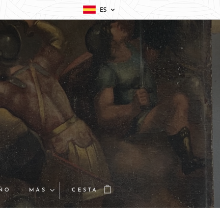
ES
EÑO
MÁS
CESTA