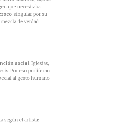
agen que necesitaba
rroco
, singular por su
a mezcla de verdad
nción social
. Iglesias,
is. Por eso proliferan
pecial al gesto humano:
 según el artista: