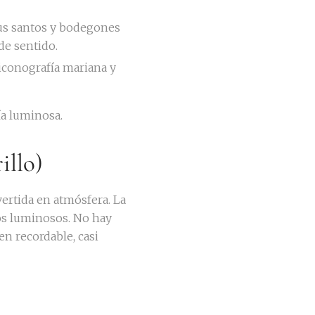
Sus santos y bodegones
de sentido.
u iconografía mariana y
ía luminosa.
illo)
vertida en atmósfera. La
os luminosos. No hay
en recordable, casi