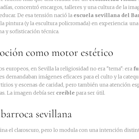
radías, concentró encargos, talleres y una cultura de la im
ducar. De esa tensión nació la
escuela sevillana del Ba
 la pintura (y la escultura policromada) en experiencia: un
a y sofisticación técnica.
evoción como motor estético
os europeos, en Sevilla la religiosidad no era "tema": era
fu
 demandaban imágenes eficaces para el culto y la cateques
tirios y escenas de caridad, pero también una atención es
las. La imagen debía ser
creíble
para ser útil.
z barroca sevillana
na el claroscuro, pero lo modula con una intención distinta