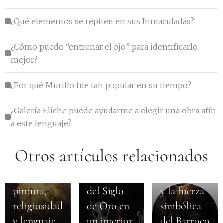
¿Qué elementos se repiten en sus Inmaculadas?
¿Cómo puedo “entrenar el ojo” para identificarlo
mejor?
¿Por qué Murillo fue tan popular en su tiempo?
¿Galería Eliche puede ayudarme a elegir una obra afín
a este lenguaje?
Cómo
Otros artículos relacionados
Sevilla
integrar
barroca:
una pintura
Valdés Leal
pintura,
del Siglo
y la fuerza
religiosidad
de Oro en
simbólica
y lenguaje
un interior
del Barroco